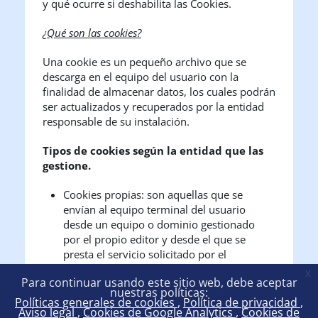
y qué ocurre si deshabilita las Cookies.
¿Qué son las cookies?
Una cookie es un pequeño archivo que se
descarga en el equipo del usuario con la
finalidad de almacenar datos, los cuales podrán
ser actualizados y recuperados por la entidad
responsable de su instalación.
Tipos de cookies según la entidad que las
gestione.
Cookies propias: son aquellas que se
envían al equipo terminal del usuario
desde un equipo o dominio gestionado
por el propio editor y desde el que se
presta el servicio solicitado por el
usuario.
x
Para continuar usando este sitio web, debe aceptar
Cookies de terceros: son aquellas que se
nuestras políticas:
envían al equipo terminal del usuario
Políticas generales de cookies
Política de privacidad
Aviso legal
Cookies de Google Analytics
Cookies de
desde un equipo o dominio que no es