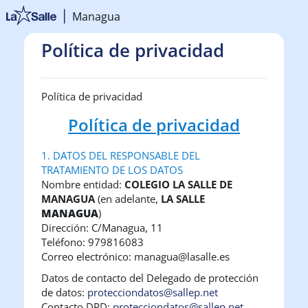
Salta al contenido principal
Managua
Política de privacidad
Política de privacidad
Política de privacidad
1. DATOS DEL RESPONSABLE DEL
TRATAMIENTO DE LOS DATOS
Nombre entidad:
COLEGIO LA SALLE DE
MANAGUA
(en adelante,
LA SALLE
MANAGUA
)
Dirección: C/Managua, 11
Teléfono: 979816083
Correo electrónico: managua@lasalle.es
Datos de contacto del Delegado de protección
de datos:
protecciondatos@sallep.net
Contacto DPD:
protecciondatos@sallep.net