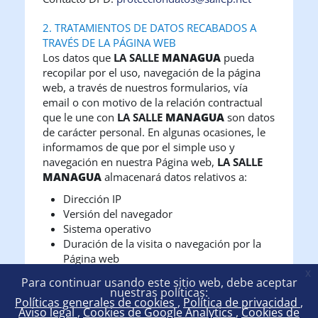
2. TRATAMIENTOS DE DATOS RECABADOS A
TRAVÉS DE LA PÁGINA WEB
Los datos que
LA SALLE
MANAGUA
pueda
recopilar por el uso, navegación de la página
web, a través de nuestros formularios, vía
email o con motivo de la relación contractual
que le une con
LA SALLE
MANAGUA
son datos
de carácter personal. En algunas ocasiones, le
informamos de que por el simple uso y
navegación en nuestra Página web,
LA SALLE
MANAGUA
almacenará datos relativos a:
Dirección IP
Versión del navegador
Sistema operativo
Duración de la visita o navegación por la
Página web
x
Para continuar usando este sitio web, debe aceptar
Tal información puede almacenarse mediante
nuestras políticas:
Google Analytics, por lo que nos remitimos a la
Políticas generales de cookies
Política de privacidad
Aviso legal
Cookies de Google Analytics
Cookies de
Política de Privacidad de Google, ya que éste