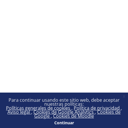
x
Para continuar usando este sitio web, debe aceptar
nuestras políticas:
Políticas generales de cookies
Política de privacidad
Aviso legal
Cookies de Google Analytics
Cookies de
Google
Cookies de Moodle
Continuar